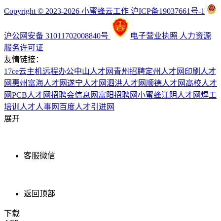
Copyright © 2023-2026 小蜜蜂云工作 沪ICP备19037661号-1
沪公网安备 31011702008840号
电子营业执照
人力资源
服务许可证
友情链接：
17ce
云主机
远程办公
中山人才网
青州招聘
定州人才网
印刷人才
网
惠州富海人才网
遂宁人才网
泗洪人才网
顺德人才网
高校人才
网
PCB人才网
招聘会信息网
富阳招聘网
小蜜蜂
江阴人才网
焊工
培训
人才人事网
百度
人才引进网
展开
客服微信
返回顶部
下载