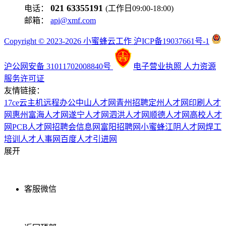
021 63355191
电话：
(工作日09:00-18:00)
邮箱：
api@xmf.com
Copyright © 2023-2026 小蜜蜂云工作 沪ICP备19037661号-1
沪公网安备 31011702008840号
电子营业执照
人力资源
服务许可证
友情链接：
17ce
云主机
远程办公
中山人才网
青州招聘
定州人才网
印刷人才
网
惠州富海人才网
遂宁人才网
泗洪人才网
顺德人才网
高校人才
网
PCB人才网
招聘会信息网
富阳招聘网
小蜜蜂
江阴人才网
焊工
培训
人才人事网
百度
人才引进网
展开
客服微信