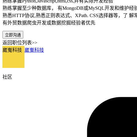
熟练掌握Python,Javascript,html,css,并有实际开发经验
熟练掌握至少种数据库， 有MongoDB或MySQL开发和维护经
熟悉HTTP协议,熟悉正则表达式、XPath. CSS选择器等，了
有外贸数据爬虫开发或数据挖掘经验者优先
立即沟通
返回职位列表>>
崴嵬科技
崴嵬科技
社区