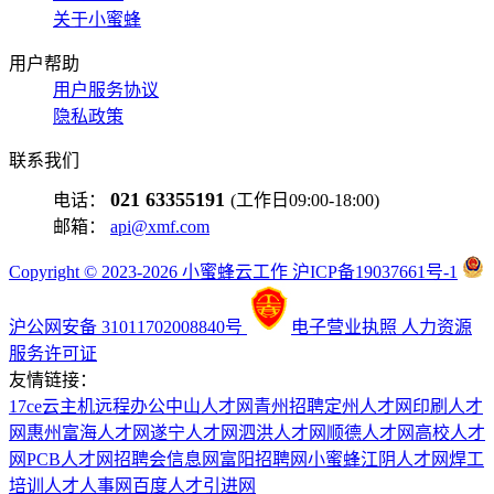
关于小蜜蜂
用户帮助
用户服务协议
隐私政策
联系我们
021 63355191
电话：
(工作日09:00-18:00)
邮箱：
api@xmf.com
Copyright © 2023-2026 小蜜蜂云工作 沪ICP备19037661号-1
沪公网安备 31011702008840号
电子营业执照
人力资源
服务许可证
友情链接：
17ce
云主机
远程办公
中山人才网
青州招聘
定州人才网
印刷人才
网
惠州富海人才网
遂宁人才网
泗洪人才网
顺德人才网
高校人才
网
PCB人才网
招聘会信息网
富阳招聘网
小蜜蜂
江阴人才网
焊工
培训
人才人事网
百度
人才引进网