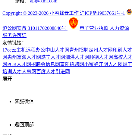
邮箱：
api@xmf.com
Copyright © 2023-2026 小蜜蜂云工作 沪ICP备19037661号-1
沪公网安备 31011702008840号
电子营业执照
人力资源
服务许可证
友情链接：
17ce
云主机
远程办公
中山人才网
青州招聘
定州人才网
印刷人才
网
惠州富海人才网
遂宁人才网
泗洪人才网
顺德人才网
高校人才
网
PCB人才网
招聘会信息网
富阳招聘网
小蜜蜂
江阴人才网
焊工
培训
人才人事网
百度
人才引进网
展开
客服微信
返回顶部