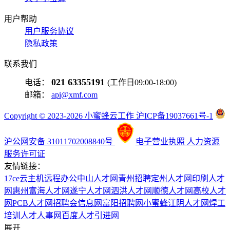
用户帮助
用户服务协议
隐私政策
联系我们
021 63355191
电话：
(工作日09:00-18:00)
邮箱：
api@xmf.com
Copyright © 2023-2026 小蜜蜂云工作 沪ICP备19037661号-1
沪公网安备 31011702008840号
电子营业执照
人力资源
服务许可证
友情链接：
17ce
云主机
远程办公
中山人才网
青州招聘
定州人才网
印刷人才
网
惠州富海人才网
遂宁人才网
泗洪人才网
顺德人才网
高校人才
网
PCB人才网
招聘会信息网
富阳招聘网
小蜜蜂
江阴人才网
焊工
培训
人才人事网
百度
人才引进网
展开