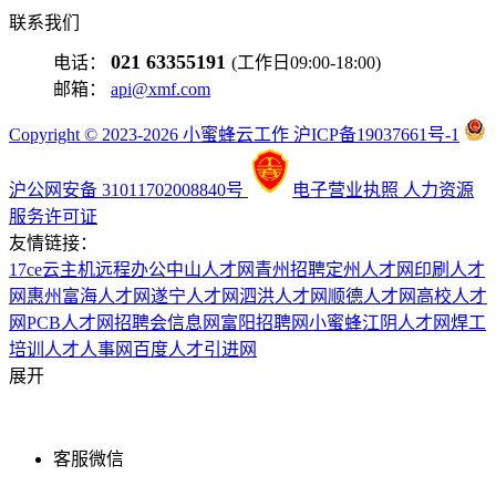
联系我们
021 63355191
电话：
(工作日09:00-18:00)
邮箱：
api@xmf.com
Copyright © 2023-2026 小蜜蜂云工作 沪ICP备19037661号-1
沪公网安备 31011702008840号
电子营业执照
人力资源
服务许可证
友情链接：
17ce
云主机
远程办公
中山人才网
青州招聘
定州人才网
印刷人才
网
惠州富海人才网
遂宁人才网
泗洪人才网
顺德人才网
高校人才
网
PCB人才网
招聘会信息网
富阳招聘网
小蜜蜂
江阴人才网
焊工
培训
人才人事网
百度
人才引进网
展开
客服微信