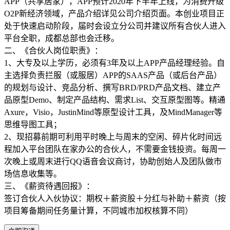
APP（共享居家），APP预计2020年下半年上线，为消费升级
O2P新经济领域，产品介绍详见公司介绍页面。本创业项目正
处于快速启动阶段，届时会设立分公司并建议所有合伙人进入
平台全职，成都总部也会迁移。
二、《合伙人岗位职责》：
1、大专及以上学历，必须有3年及以上APP产品经理经验。自
主选择负责拦服（或服居）APP的SAAS产品（或后台产品）
的规划与设计、竞品分析、撰写BRD/PRD产品文档、建立产
品原型Demo、制定产品结构、需求List、交互原型图等。精通
Axure，Visio，JustinMind等原型设计工具，及MindManager等
思维导图工具；
2、现招募前期可利用平时晚上与周末的空闲、碎片化时间远
程加入平台团队在家办公的合伙人，不需要金钱投资。每周一
次晚上或周末进行QQ语音会议商讨，协助创始人及团队做市
场信息收集等。
三、《薪资待遇回报》：
签订合伙人入伙协议：期权＋薪资股＋分红与补助＋薪资（按
项目筹备期间任务量计算，不同城市加权核算不同）