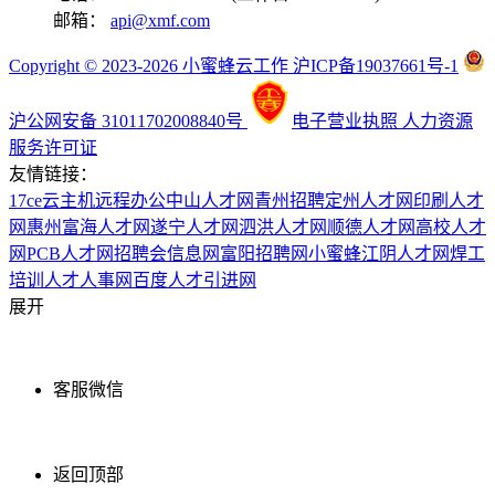
邮箱：
api@xmf.com
Copyright © 2023-2026 小蜜蜂云工作 沪ICP备19037661号-1
沪公网安备 31011702008840号
电子营业执照
人力资源
服务许可证
友情链接：
17ce
云主机
远程办公
中山人才网
青州招聘
定州人才网
印刷人才
网
惠州富海人才网
遂宁人才网
泗洪人才网
顺德人才网
高校人才
网
PCB人才网
招聘会信息网
富阳招聘网
小蜜蜂
江阴人才网
焊工
培训
人才人事网
百度
人才引进网
展开
客服微信
返回顶部