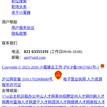
职位搜索
职场头条
关于小蜜蜂
用户帮助
用户服务协议
隐私政策
联系我们
021 63355191
电话：
(工作日09:00-18:00)
邮箱：
api@xmf.com
Copyright © 2023-2026 小蜜蜂云工作 沪ICP备19037661号-1
沪公网安备 31011702008840号
电子营业执照
人力资源
服务许可证
友情链接：
17ce
云主机
远程办公
中山人才网
青州招聘
定州人才网
印刷人才
网
惠州富海人才网
遂宁人才网
泗洪人才网
顺德人才网
高校人才