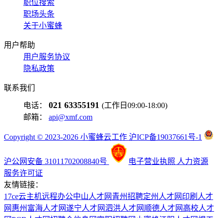
职位搜索
职场头条
关于小蜜蜂
用户帮助
用户服务协议
隐私政策
联系我们
021 63355191
电话：
(工作日09:00-18:00)
邮箱：
api@xmf.com
Copyright © 2023-2026 小蜜蜂云工作 沪ICP备19037661号-1
沪公网安备 31011702008840号
电子营业执照
人力资源
服务许可证
友情链接：
17ce
云主机
远程办公
中山人才网
青州招聘
定州人才网
印刷人才
网
惠州富海人才网
遂宁人才网
泗洪人才网
顺德人才网
高校人才