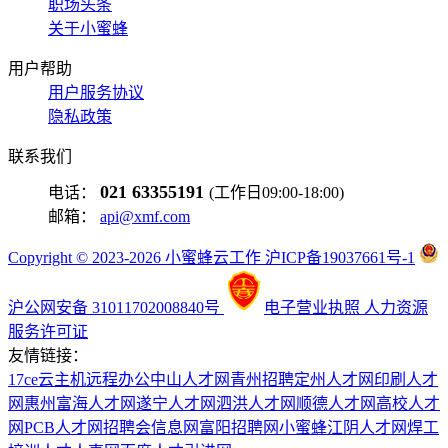
职场头条
关于小蜜蜂
用户帮助
用户服务协议
隐私政策
联系我们
021 63355191
电话：
(工作日09:00-18:00)
邮箱：
api@xmf.com
Copyright © 2023-2026 小蜜蜂云工作 沪ICP备19037661号-1
沪公网安备 31011702008840号
电子营业执照
人力资源
服务许可证
友情链接：
17ce
云主机
远程办公
中山人才网
青州招聘
定州人才网
印刷人才
网
惠州富海人才网
遂宁人才网
泗洪人才网
顺德人才网
高校人才
网
PCB人才网
招聘会信息网
富阳招聘网
小蜜蜂
江阴人才网
焊工