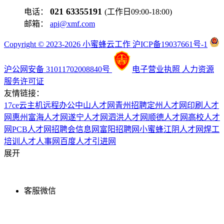
021 63355191
电话：
(工作日09:00-18:00)
邮箱：
api@xmf.com
Copyright © 2023-2026 小蜜蜂云工作 沪ICP备19037661号-1
沪公网安备 31011702008840号
电子营业执照
人力资源
服务许可证
友情链接：
17ce
云主机
远程办公
中山人才网
青州招聘
定州人才网
印刷人才
网
惠州富海人才网
遂宁人才网
泗洪人才网
顺德人才网
高校人才
网
PCB人才网
招聘会信息网
富阳招聘网
小蜜蜂
江阴人才网
焊工
培训
人才人事网
百度
人才引进网
展开
客服微信