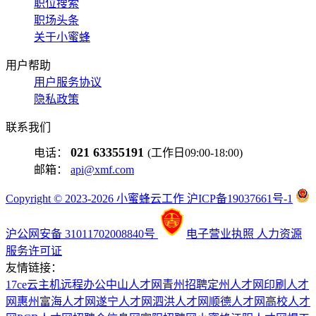
职位搜索
职场头条
关于小蜜蜂
用户帮助
用户服务协议
隐私政策
联系我们
021 63355191
电话：
(工作日09:00-18:00)
邮箱：
api@xmf.com
Copyright © 2023-2026 小蜜蜂云工作 沪ICP备19037661号-1
沪公网安备 31011702008840号
电子营业执照
人力资源
服务许可证
友情链接：
17ce
云主机
远程办公
中山人才网
青州招聘
定州人才网
印刷人才
网
惠州富海人才网
遂宁人才网
泗洪人才网
顺德人才网
高校人才