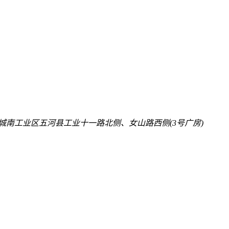
城南工业区五河县工业十一路北侧、女山路西侧(3号广房)