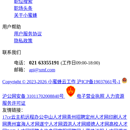
职位搜索
职场头条
关于小蜜蜂
用户帮助
用户服务协议
隐私政策
联系我们
021 63355191
电话：
(工作日09:00-18:00)
邮箱：
api@xmf.com
Copyright © 2023-2026 小蜜蜂云工作 沪ICP备19037661号-1
沪公网安备 31011702008840号
电子营业执照
人力资源
服务许可证
友情链接：
17ce
云主机
远程办公
中山人才网
青州招聘
定州人才网
印刷人才
网
惠州富海人才网
遂宁人才网
泗洪人才网
顺德人才网
高校人才