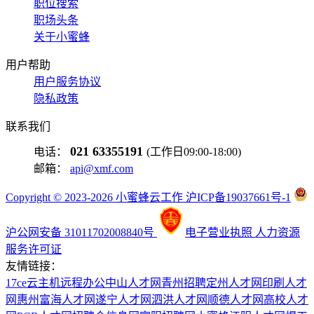
职位搜索
职场头条
关于小蜜蜂
用户帮助
用户服务协议
隐私政策
联系我们
021 63355191
电话：
(工作日09:00-18:00)
邮箱：
api@xmf.com
Copyright © 2023-2026 小蜜蜂云工作 沪ICP备19037661号-1
沪公网安备 31011702008840号
电子营业执照
人力资源
服务许可证
友情链接：
17ce
云主机
远程办公
中山人才网
青州招聘
定州人才网
印刷人才
网
惠州富海人才网
遂宁人才网
泗洪人才网
顺德人才网
高校人才