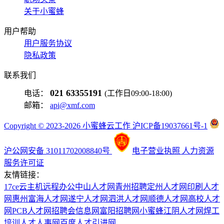
关于小蜜蜂
用户帮助
用户服务协议
隐私政策
联系我们
021 63355191
电话：
(工作日09:00-18:00)
邮箱：
api@xmf.com
Copyright © 2023-2026 小蜜蜂云工作 沪ICP备19037661号-1
沪公网安备 31011702008840号
电子营业执照
人力资源
服务许可证
友情链接：
17ce
云主机
远程办公
中山人才网
青州招聘
定州人才网
印刷人才
网
惠州富海人才网
遂宁人才网
泗洪人才网
顺德人才网
高校人才
网
PCB人才网
招聘会信息网
富阳招聘网
小蜜蜂
江阴人才网
焊工
培训
人才人事网
百度
人才引进网