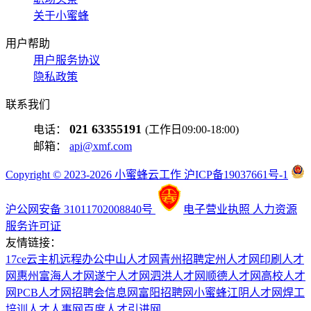
关于小蜜蜂
用户帮助
用户服务协议
隐私政策
联系我们
021 63355191
电话：
(工作日09:00-18:00)
邮箱：
api@xmf.com
Copyright © 2023-2026 小蜜蜂云工作 沪ICP备19037661号-1
沪公网安备 31011702008840号
电子营业执照
人力资源
服务许可证
友情链接：
17ce
云主机
远程办公
中山人才网
青州招聘
定州人才网
印刷人才
网
惠州富海人才网
遂宁人才网
泗洪人才网
顺德人才网
高校人才
网
PCB人才网
招聘会信息网
富阳招聘网
小蜜蜂
江阴人才网
焊工
培训
人才人事网
百度
人才引进网