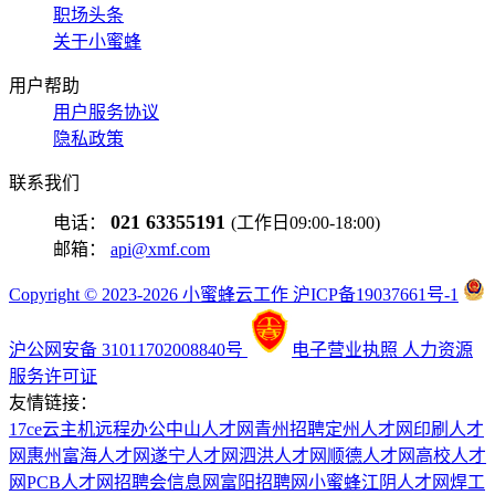
职场头条
关于小蜜蜂
用户帮助
用户服务协议
隐私政策
联系我们
021 63355191
电话：
(工作日09:00-18:00)
邮箱：
api@xmf.com
Copyright © 2023-2026 小蜜蜂云工作 沪ICP备19037661号-1
沪公网安备 31011702008840号
电子营业执照
人力资源
服务许可证
友情链接：
17ce
云主机
远程办公
中山人才网
青州招聘
定州人才网
印刷人才
网
惠州富海人才网
遂宁人才网
泗洪人才网
顺德人才网
高校人才
网
PCB人才网
招聘会信息网
富阳招聘网
小蜜蜂
江阴人才网
焊工