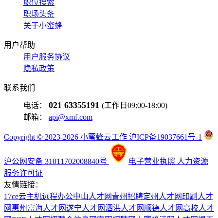
职位搜索
职场头条
关于小蜜蜂
用户帮助
用户服务协议
隐私政策
联系我们
021 63355191
电话：
(工作日09:00-18:00)
邮箱：
api@xmf.com
Copyright © 2023-2026 小蜜蜂云工作 沪ICP备19037661号-1
沪公网安备 31011702008840号
电子营业执照
人力资源
服务许可证
友情链接：
17ce
云主机
远程办公
中山人才网
青州招聘
定州人才网
印刷人才
网
惠州富海人才网
遂宁人才网
泗洪人才网
顺德人才网
高校人才