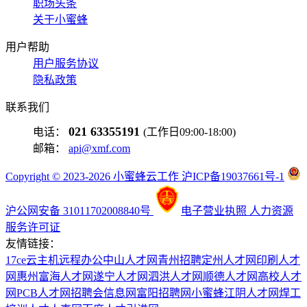
职场头条
关于小蜜蜂
用户帮助
用户服务协议
隐私政策
联系我们
021 63355191
电话：
(工作日09:00-18:00)
邮箱：
api@xmf.com
Copyright © 2023-2026 小蜜蜂云工作 沪ICP备19037661号-1
沪公网安备 31011702008840号
电子营业执照
人力资源
服务许可证
友情链接：
17ce
云主机
远程办公
中山人才网
青州招聘
定州人才网
印刷人才
网
惠州富海人才网
遂宁人才网
泗洪人才网
顺德人才网
高校人才
网
PCB人才网
招聘会信息网
富阳招聘网
小蜜蜂
江阴人才网
焊工