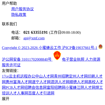
用户帮助
用户服务协议
隐私政策
联系我们
021 63355191
电话：
(工作日09:00-18:00)
邮箱：
api@xmf.com
Copyright © 2023-2026 小蜜蜂云工作 沪ICP备19037661号-1
沪公网安备 31011702008840号
电子营业执照
人力资源
服务许可证
友情链接：
17ce
云主机
远程办公
中山人才网
青州招聘
定州人才网
印刷人才
网
惠州富海人才网
遂宁人才网
泗洪人才网
顺德人才网
高校人才
网
PCB人才网
招聘会信息网
富阳招聘网
小蜜蜂
江阴人才网
焊工
培训
人才人事网
百度
人才引进网
展开