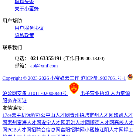
职场头条
关于小蜜蜂
用户帮助
用户服务协议
隐私政策
联系我们
021 63355191
电话：
(工作日09:00-18:00)
邮箱：
api@xmf.com
Copyright © 2023-2026 小蜜蜂云工作 沪ICP备19037661号-1
沪公网安备 31011702008840号
电子营业执照
人力资源
服务许可证
友情链接：
17ce
云主机
远程办公
中山人才网
青州招聘
定州人才网
印刷人才
网
惠州富海人才网
遂宁人才网
泗洪人才网
顺德人才网
高校人才
网
PCB人才网
招聘会信息网
富阳招聘网
小蜜蜂
江阴人才网
焊工