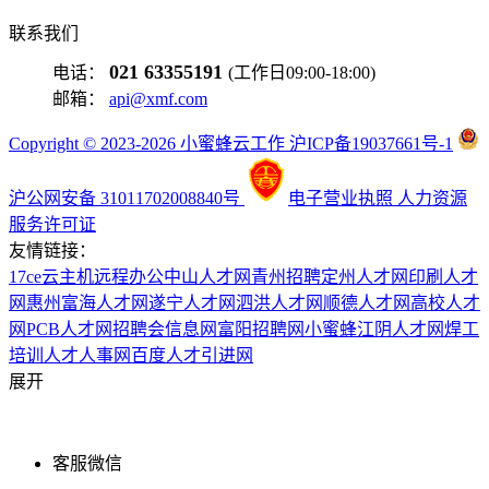
联系我们
021 63355191
电话：
(工作日09:00-18:00)
邮箱：
api@xmf.com
Copyright © 2023-2026 小蜜蜂云工作 沪ICP备19037661号-1
沪公网安备 31011702008840号
电子营业执照
人力资源
服务许可证
友情链接：
17ce
云主机
远程办公
中山人才网
青州招聘
定州人才网
印刷人才
网
惠州富海人才网
遂宁人才网
泗洪人才网
顺德人才网
高校人才
网
PCB人才网
招聘会信息网
富阳招聘网
小蜜蜂
江阴人才网
焊工
培训
人才人事网
百度
人才引进网
展开
客服微信