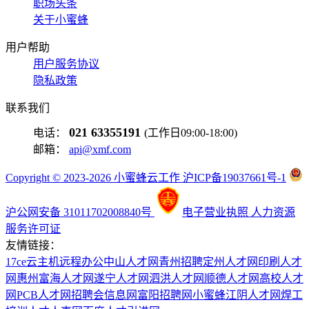
职场头条
关于小蜜蜂
用户帮助
用户服务协议
隐私政策
联系我们
021 63355191
电话：
(工作日09:00-18:00)
邮箱：
api@xmf.com
Copyright © 2023-2026 小蜜蜂云工作 沪ICP备19037661号-1
沪公网安备 31011702008840号
电子营业执照
人力资源
服务许可证
友情链接：
17ce
云主机
远程办公
中山人才网
青州招聘
定州人才网
印刷人才
网
惠州富海人才网
遂宁人才网
泗洪人才网
顺德人才网
高校人才
网
PCB人才网
招聘会信息网
富阳招聘网
小蜜蜂
江阴人才网
焊工