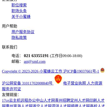
职位搜索
职场头条
关于小蜜蜂
用户帮助
用户服务协议
隐私政策
联系我们
021 63355191
电话：
(工作日09:00-18:00)
邮箱：
api@xmf.com
Copyright © 2023-2026 小蜜蜂云工作 沪ICP备19037661号-1
沪公网安备 31011702008840号
电子营业执照
人力资源
服务许可证
友情链接：
17ce
云主机
远程办公
中山人才网
青州招聘
定州人才网
印刷人才
网
惠州富海人才网
遂宁人才网
泗洪人才网
顺德人才网
高校人才