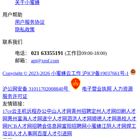
关于小蜜蜂
用户帮助
用户服务协议
隐私政策
联系我们
021 63355191
电话：
(工作日09:00-18:00)
邮箱：
api@xmf.com
Copyright © 2023-2026 小蜜蜂云工作 沪ICP备19037661号-1
沪公网安备 31011702008840号
电子营业执照
人力资源
服务许可证
友情链接：
17ce
云主机
远程办公
中山人才网
青州招聘
定州人才网
印刷人才
网
惠州富海人才网
遂宁人才网
泗洪人才网
顺德人才网
高校人才
网
PCB人才网
招聘会信息网
富阳招聘网
小蜜蜂
江阴人才网
焊工
培训
人才人事网
百度
人才引进网