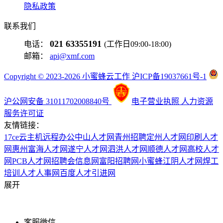
隐私政策
联系我们
021 63355191
电话：
(工作日09:00-18:00)
邮箱：
api@xmf.com
Copyright © 2023-2026 小蜜蜂云工作 沪ICP备19037661号-1
沪公网安备 31011702008840号
电子营业执照
人力资源
服务许可证
友情链接：
17ce
云主机
远程办公
中山人才网
青州招聘
定州人才网
印刷人才
网
惠州富海人才网
遂宁人才网
泗洪人才网
顺德人才网
高校人才
网
PCB人才网
招聘会信息网
富阳招聘网
小蜜蜂
江阴人才网
焊工
培训
人才人事网
百度
人才引进网
展开
客服微信