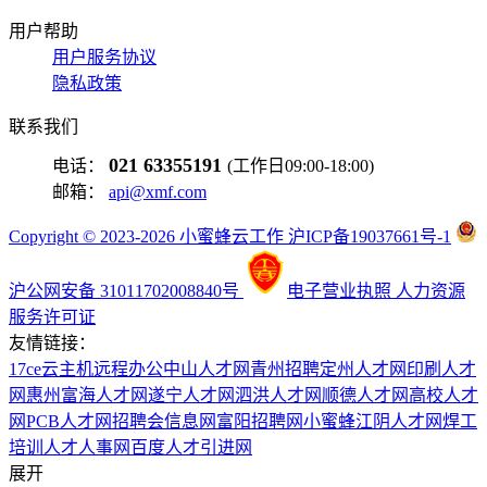
用户帮助
用户服务协议
隐私政策
联系我们
021 63355191
电话：
(工作日09:00-18:00)
邮箱：
api@xmf.com
Copyright © 2023-2026 小蜜蜂云工作 沪ICP备19037661号-1
沪公网安备 31011702008840号
电子营业执照
人力资源
服务许可证
友情链接：
17ce
云主机
远程办公
中山人才网
青州招聘
定州人才网
印刷人才
网
惠州富海人才网
遂宁人才网
泗洪人才网
顺德人才网
高校人才
网
PCB人才网
招聘会信息网
富阳招聘网
小蜜蜂
江阴人才网
焊工
培训
人才人事网
百度
人才引进网
展开