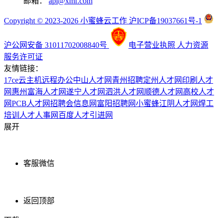
邮箱：
api@xmf.com
Copyright © 2023-2026 小蜜蜂云工作 沪ICP备19037661号-1
沪公网安备 31011702008840号
电子营业执照
人力资源
服务许可证
友情链接：
17ce
云主机
远程办公
中山人才网
青州招聘
定州人才网
印刷人才
网
惠州富海人才网
遂宁人才网
泗洪人才网
顺德人才网
高校人才
网
PCB人才网
招聘会信息网
富阳招聘网
小蜜蜂
江阴人才网
焊工
培训
人才人事网
百度
人才引进网
展开
客服微信
返回顶部