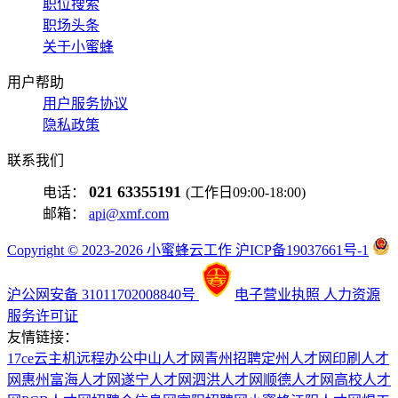
职位搜索
职场头条
关于小蜜蜂
用户帮助
用户服务协议
隐私政策
联系我们
021 63355191
电话：
(工作日09:00-18:00)
邮箱：
api@xmf.com
Copyright © 2023-2026 小蜜蜂云工作 沪ICP备19037661号-1
沪公网安备 31011702008840号
电子营业执照
人力资源
服务许可证
友情链接：
17ce
云主机
远程办公
中山人才网
青州招聘
定州人才网
印刷人才
网
惠州富海人才网
遂宁人才网
泗洪人才网
顺德人才网
高校人才