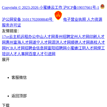
Copyright © 2023-2026 小蜜蜂云工作 沪ICP备19037661号-1
沪公网安备 31011702008840号
电子营业执照
人力资源
服务许可证
友情链接：
17ce
云主机
远程办公
中山人才网
青州招聘
定州人才网
印刷人才
网
惠州富海人才网
遂宁人才网
泗洪人才网
顺德人才网
高校人才
网
PCB人才网
招聘会信息网
富阳招聘网
小蜜蜂
江阴人才网
焊工
培训
人才人事网
百度
人才引进网
展开
客服微信
返回顶部
下载