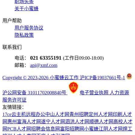
职场头条
关于小蜜蜂
用户帮助
用户服务协议
隐私政策
联系我们
021 63355191
电话：
(工作日09:00-18:00)
邮箱：
api@xmf.com
Copyright © 2023-2026 小蜜蜂云工作 沪ICP备19037661号-1
沪公网安备 31011702008840号
电子营业执照
人力资源
服务许可证
友情链接：
17ce
云主机
远程办公
中山人才网
青州招聘
定州人才网
印刷人才
网
惠州富海人才网
遂宁人才网
泗洪人才网
顺德人才网
高校人才
网
PCB人才网
招聘会信息网
富阳招聘网
小蜜蜂
江阴人才网
焊工