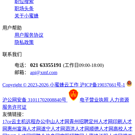
职位搜索
职场头条
关于小蜜蜂
用户帮助
用户服务协议
隐私政策
联系我们
021 63355191
电话：
(工作日09:00-18:00)
邮箱：
api@xmf.com
Copyright © 2023-2026 小蜜蜂云工作 沪ICP备19037661号-1
沪公网安备 31011702008840号
电子营业执照
人力资源
服务许可证
友情链接：
17ce
云主机
远程办公
中山人才网
青州招聘
定州人才网
印刷人才
网
惠州富海人才网
遂宁人才网
泗洪人才网
顺德人才网
高校人才