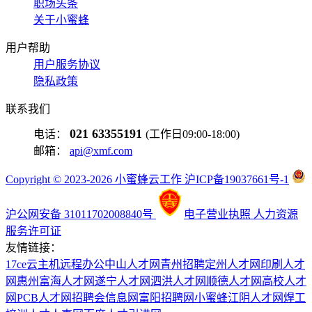
职场头条
关于小蜜蜂
用户帮助
用户服务协议
隐私政策
联系我们
021 63355191
电话：
(工作日09:00-18:00)
邮箱：
api@xmf.com
Copyright © 2023-2026 小蜜蜂云工作 沪ICP备19037661号-1
沪公网安备 31011702008840号
电子营业执照
人力资源
服务许可证
友情链接：
17ce
云主机
远程办公
中山人才网
青州招聘
定州人才网
印刷人才
网
惠州富海人才网
遂宁人才网
泗洪人才网
顺德人才网
高校人才
网
PCB人才网
招聘会信息网
富阳招聘网
小蜜蜂
江阴人才网
焊工