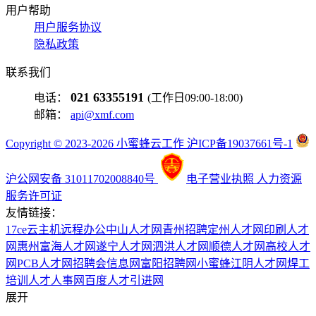
用户帮助
用户服务协议
隐私政策
联系我们
021 63355191
电话：
(工作日09:00-18:00)
邮箱：
api@xmf.com
Copyright © 2023-2026 小蜜蜂云工作 沪ICP备19037661号-1
沪公网安备 31011702008840号
电子营业执照
人力资源
服务许可证
友情链接：
17ce
云主机
远程办公
中山人才网
青州招聘
定州人才网
印刷人才
网
惠州富海人才网
遂宁人才网
泗洪人才网
顺德人才网
高校人才
网
PCB人才网
招聘会信息网
富阳招聘网
小蜜蜂
江阴人才网
焊工
培训
人才人事网
百度
人才引进网
展开