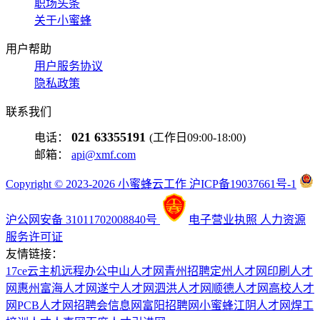
职场头条
关于小蜜蜂
用户帮助
用户服务协议
隐私政策
联系我们
021 63355191
电话：
(工作日09:00-18:00)
邮箱：
api@xmf.com
Copyright © 2023-2026 小蜜蜂云工作 沪ICP备19037661号-1
沪公网安备 31011702008840号
电子营业执照
人力资源
服务许可证
友情链接：
17ce
云主机
远程办公
中山人才网
青州招聘
定州人才网
印刷人才
网
惠州富海人才网
遂宁人才网
泗洪人才网
顺德人才网
高校人才
网
PCB人才网
招聘会信息网
富阳招聘网
小蜜蜂
江阴人才网
焊工