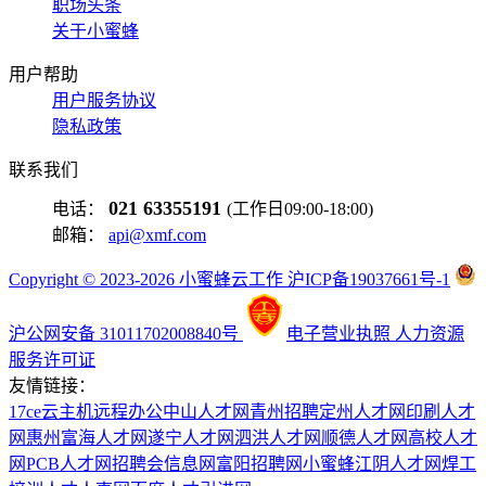
职场头条
关于小蜜蜂
用户帮助
用户服务协议
隐私政策
联系我们
021 63355191
电话：
(工作日09:00-18:00)
邮箱：
api@xmf.com
Copyright © 2023-2026 小蜜蜂云工作 沪ICP备19037661号-1
沪公网安备 31011702008840号
电子营业执照
人力资源
服务许可证
友情链接：
17ce
云主机
远程办公
中山人才网
青州招聘
定州人才网
印刷人才
网
惠州富海人才网
遂宁人才网
泗洪人才网
顺德人才网
高校人才
网
PCB人才网
招聘会信息网
富阳招聘网
小蜜蜂
江阴人才网
焊工