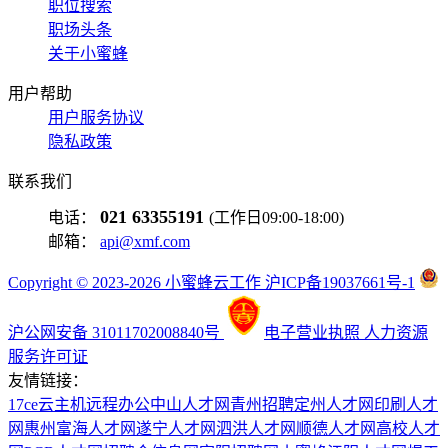
职位搜索
职场头条
关于小蜜蜂
用户帮助
用户服务协议
隐私政策
联系我们
021 63355191
电话：
(工作日09:00-18:00)
邮箱：
api@xmf.com
Copyright © 2023-2026 小蜜蜂云工作 沪ICP备19037661号-1
沪公网安备 31011702008840号
电子营业执照
人力资源
服务许可证
友情链接：
17ce
云主机
远程办公
中山人才网
青州招聘
定州人才网
印刷人才
网
惠州富海人才网
遂宁人才网
泗洪人才网
顺德人才网
高校人才