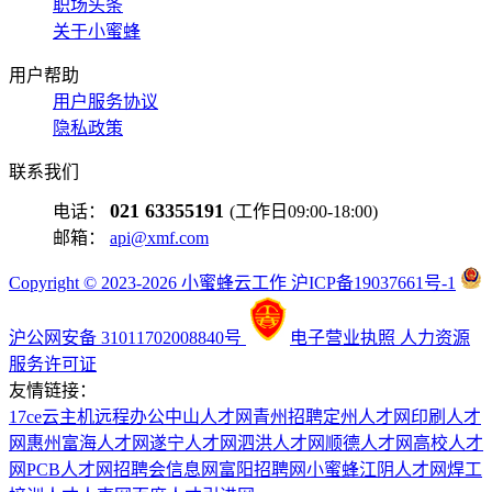
职场头条
关于小蜜蜂
用户帮助
用户服务协议
隐私政策
联系我们
021 63355191
电话：
(工作日09:00-18:00)
邮箱：
api@xmf.com
Copyright © 2023-2026 小蜜蜂云工作 沪ICP备19037661号-1
沪公网安备 31011702008840号
电子营业执照
人力资源
服务许可证
友情链接：
17ce
云主机
远程办公
中山人才网
青州招聘
定州人才网
印刷人才
网
惠州富海人才网
遂宁人才网
泗洪人才网
顺德人才网
高校人才
网
PCB人才网
招聘会信息网
富阳招聘网
小蜜蜂
江阴人才网
焊工