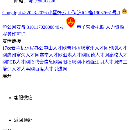
邮箱：
api@xmf.com
Copyright © 2023-2026 小蜜蜂云工作 沪ICP备19037661号-1
沪公网安备 31011702008840号
电子营业执照
人力资源
服务许可证
友情链接：
17ce
云主机
远程办公
中山人才网
青州招聘
定州人才网
印刷人才
网
惠州富海人才网
遂宁人才网
泗洪人才网
顺德人才网
高校人才
网
PCB人才网
招聘会信息网
富阳招聘网
小蜜蜂
江阴人才网
焊工
培训
人才人事网
百度
人才引进网
展开
客服微信
返回顶部