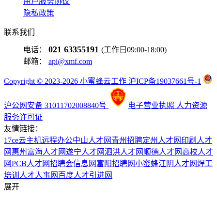
用户服务协议
隐私政策
联系我们
021 63355191
电话：
(工作日09:00-18:00)
邮箱：
api@xmf.com
Copyright © 2023-2026 小蜜蜂云工作 沪ICP备19037661号-1
沪公网安备 31011702008840号
电子营业执照
人力资源
服务许可证
友情链接：
17ce
云主机
远程办公
中山人才网
青州招聘
定州人才网
印刷人才
网
惠州富海人才网
遂宁人才网
泗洪人才网
顺德人才网
高校人才
网
PCB人才网
招聘会信息网
富阳招聘网
小蜜蜂
江阴人才网
焊工
培训
人才人事网
百度
人才引进网
展开