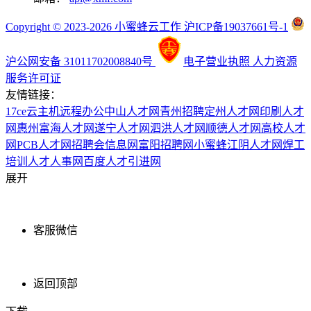
Copyright © 2023-2026 小蜜蜂云工作 沪ICP备19037661号-1
沪公网安备 31011702008840号
电子营业执照
人力资源
服务许可证
友情链接：
17ce
云主机
远程办公
中山人才网
青州招聘
定州人才网
印刷人才
网
惠州富海人才网
遂宁人才网
泗洪人才网
顺德人才网
高校人才
网
PCB人才网
招聘会信息网
富阳招聘网
小蜜蜂
江阴人才网
焊工
培训
人才人事网
百度
人才引进网
展开
客服微信
返回顶部