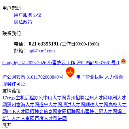
用户帮助
用户服务协议
隐私政策
联系我们
021 63355191
电话：
(工作日09:00-18:00)
邮箱：
api@xmf.com
Copyright © 2023-2026 小蜜蜂云工作 沪ICP备19037661号-1
沪公网安备 31011702008840号
电子营业执照
人力资源
服务许可证
友情链接：
17ce
云主机
远程办公
中山人才网
青州招聘
定州人才网
印刷人才
网
惠州富海人才网
遂宁人才网
泗洪人才网
顺德人才网
高校人才
网
PCB人才网
招聘会信息网
富阳招聘网
小蜜蜂
江阴人才网
焊工
培训
人才人事网
百度
人才引进网
展开