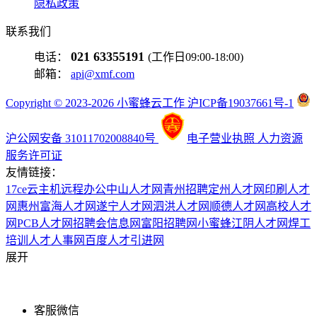
隐私政策
联系我们
021 63355191
电话：
(工作日09:00-18:00)
邮箱：
api@xmf.com
Copyright © 2023-2026 小蜜蜂云工作 沪ICP备19037661号-1
沪公网安备 31011702008840号
电子营业执照
人力资源
服务许可证
友情链接：
17ce
云主机
远程办公
中山人才网
青州招聘
定州人才网
印刷人才
网
惠州富海人才网
遂宁人才网
泗洪人才网
顺德人才网
高校人才
网
PCB人才网
招聘会信息网
富阳招聘网
小蜜蜂
江阴人才网
焊工
培训
人才人事网
百度
人才引进网
展开
客服微信