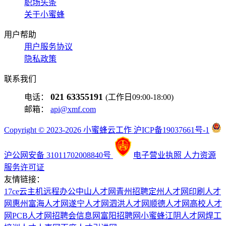
职场头条
关于小蜜蜂
用户帮助
用户服务协议
隐私政策
联系我们
021 63355191
电话：
(工作日09:00-18:00)
邮箱：
api@xmf.com
Copyright © 2023-2026 小蜜蜂云工作 沪ICP备19037661号-1
沪公网安备 31011702008840号
电子营业执照
人力资源
服务许可证
友情链接：
17ce
云主机
远程办公
中山人才网
青州招聘
定州人才网
印刷人才
网
惠州富海人才网
遂宁人才网
泗洪人才网
顺德人才网
高校人才
网
PCB人才网
招聘会信息网
富阳招聘网
小蜜蜂
江阴人才网
焊工