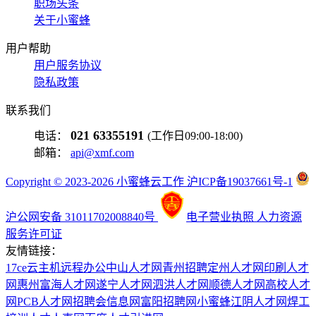
职场头条
关于小蜜蜂
用户帮助
用户服务协议
隐私政策
联系我们
021 63355191
电话：
(工作日09:00-18:00)
邮箱：
api@xmf.com
Copyright © 2023-2026 小蜜蜂云工作 沪ICP备19037661号-1
沪公网安备 31011702008840号
电子营业执照
人力资源
服务许可证
友情链接：
17ce
云主机
远程办公
中山人才网
青州招聘
定州人才网
印刷人才
网
惠州富海人才网
遂宁人才网
泗洪人才网
顺德人才网
高校人才
网
PCB人才网
招聘会信息网
富阳招聘网
小蜜蜂
江阴人才网
焊工