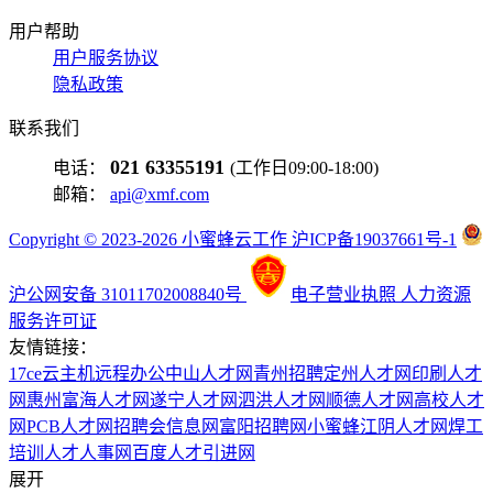
用户帮助
用户服务协议
隐私政策
联系我们
021 63355191
电话：
(工作日09:00-18:00)
邮箱：
api@xmf.com
Copyright © 2023-2026 小蜜蜂云工作 沪ICP备19037661号-1
沪公网安备 31011702008840号
电子营业执照
人力资源
服务许可证
友情链接：
17ce
云主机
远程办公
中山人才网
青州招聘
定州人才网
印刷人才
网
惠州富海人才网
遂宁人才网
泗洪人才网
顺德人才网
高校人才
网
PCB人才网
招聘会信息网
富阳招聘网
小蜜蜂
江阴人才网
焊工
培训
人才人事网
百度
人才引进网
展开