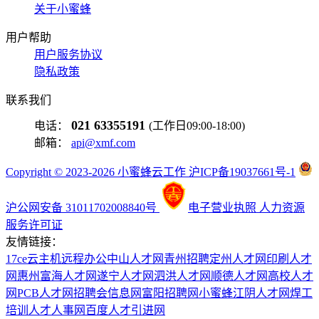
关于小蜜蜂
用户帮助
用户服务协议
隐私政策
联系我们
021 63355191
电话：
(工作日09:00-18:00)
邮箱：
api@xmf.com
Copyright © 2023-2026 小蜜蜂云工作 沪ICP备19037661号-1
沪公网安备 31011702008840号
电子营业执照
人力资源
服务许可证
友情链接：
17ce
云主机
远程办公
中山人才网
青州招聘
定州人才网
印刷人才
网
惠州富海人才网
遂宁人才网
泗洪人才网
顺德人才网
高校人才
网
PCB人才网
招聘会信息网
富阳招聘网
小蜜蜂
江阴人才网
焊工
培训
人才人事网
百度
人才引进网