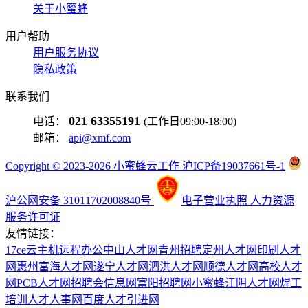
关于小蜜蜂
用户帮助
用户服务协议
隐私政策
联系我们
021 63355191
电话：
(工作日09:00-18:00)
邮箱：
api@xmf.com
Copyright © 2023-2026 小蜜蜂云工作 沪ICP备19037661号-1
沪公网安备 31011702008840号
电子营业执照
人力资源
服务许可证
友情链接：
17ce
云主机
远程办公
中山人才网
青州招聘
定州人才网
印刷人才
网
惠州富海人才网
遂宁人才网
泗洪人才网
顺德人才网
高校人才
网
PCB人才网
招聘会信息网
富阳招聘网
小蜜蜂
江阴人才网
焊工
培训
人才人事网
百度
人才引进网